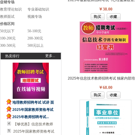
促销专场
￥38.00
教育理论知识
专业基础知识
教师面试
视频专场
价格区间
50元以下
50-100元
100-200元
200-300元
300-500元
500元以上
更多...
热卖排行
￥68.00
地理教师招聘考试 试讲 面
1
2025年国家教师资格考试
试 答辩...
2
2025年教师招聘考试...
教材【中学...
3
4
【够优惠】信息技术教师
5
2025年国家教师资格考试
招聘考试...