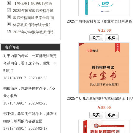
6
【够优惠】物理教师招聘
【幼儿园...
7
2025年国家教师资格考试
考试笔试...
8
教师资格面试 数学学科 面
教材【初级...
9
体育教师招聘考试专业知
试宝典
￥25.00
10
2025年小学数学教师招聘
识历年真...
考试...
客户评论
对于内蒙的考试，一直都无法确定
考试内容，看了这个书，感觉一下
明朗了
18718489917
2023-02-23
书很满意，就是快递有点慢，4-5
天才收到
18718489917
2023-02-23
￥88.00
书不错，希望明年能考上，排版很
细致，编写的内容很全面
17817488917
2023-02-17