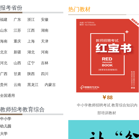
报考省份
热门教材
福建
广东
浙江
安徽
山东
江苏
江西
湖南
海南
重庆
上海
天津
北京
新疆
湖北
河南
河北
山西
辽宁
吉林
广西
甘肃
陕西
四川
贵州
云南
黑龙江
内蒙古
全国通用
￥88
中小学教师招聘考试 教育综合知识内
教师招考教育综合
部培训教材
中小学
幼儿园
大学